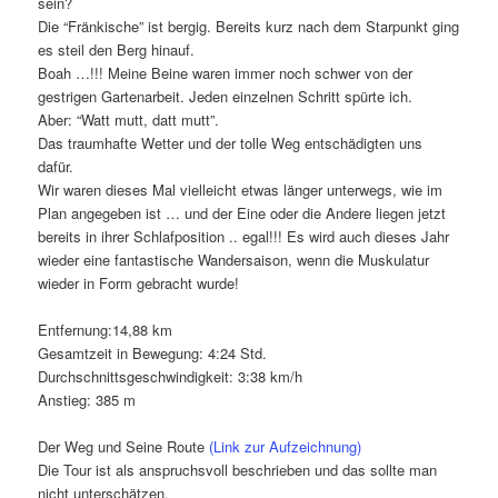
sein?
Die “Fränkische” ist bergig. Bereits kurz nach dem Starpunkt ging
es steil den Berg hinauf.
Boah …!!! Meine Beine waren immer noch schwer von der
gestrigen Gartenarbeit. Jeden einzelnen Schritt spürte ich.
Aber: “Watt mutt, datt mutt”.
Das traumhafte Wetter und der tolle Weg entschädigten uns
dafür.
Wir waren dieses Mal vielleicht etwas länger unterwegs, wie im
Plan angegeben ist … und der Eine oder die Andere liegen jetzt
bereits in ihrer Schlafposition .. egal!!! Es wird auch dieses Jahr
wieder eine fantastische Wandersaison, wenn die Muskulatur
wieder in Form gebracht wurde!
Entfernung:14,88 km
Gesamtzeit in Bewegung: 4:24 Std.
Durchschnittsgeschwindigkeit: 3:38 km/h
Anstieg: 385 m
Der Weg und Seine Route
(Link zur Aufzeichnung)
Die Tour ist als anspruchsvoll beschrieben und das sollte man
nicht unterschätzen.