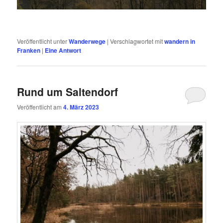
Veröffentlicht unter
Wanderwege
|
Verschlagwortet mit
wandern in
Franken
|
Eine
Antwort
Rund um Saltendorf
Veröffentlicht am
4. März 2023