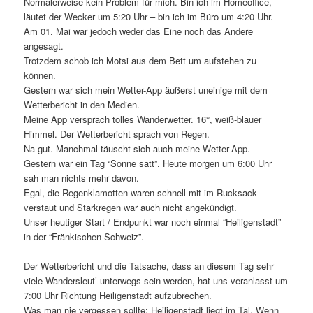
Normalerweise kein Problem für mich. Bin ich im Homeoffice,
läutet der Wecker um 5:20 Uhr – bin ich im Büro um 4:20 Uhr.
Am 01. Mai war jedoch weder das Eine noch das Andere
angesagt.
Trotzdem schob ich Motsi aus dem Bett um aufstehen zu
können.
Gestern war sich mein Wetter-App äußerst uneinige mit dem
Wetterbericht in den Medien.
Meine App versprach tolles Wanderwetter. 16°, weiß-blauer
Himmel. Der Wetterbericht sprach von Regen.
Na gut. Manchmal täuscht sich auch meine Wetter-App.
Gestern war ein Tag “Sonne satt”. Heute morgen um 6:00 Uhr
sah man nichts mehr davon.
Egal, die Regenklamotten waren schnell mit im Rucksack
verstaut und Starkregen war auch nicht angekündigt.
Unser heutiger Start / Endpunkt war noch einmal “Heiligenstadt”
in der “Fränkischen Schweiz”.
Der Wetterbericht und die Tatsache, dass an diesem Tag sehr
viele Wandersleut’ unterwegs sein werden, hat uns veranlasst um
7:00 Uhr Richtung Heiligenstadt aufzubrechen.
Was man nie vergessen sollte: Heiligenstadt liegt im Tal. Wenn