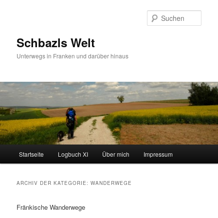
Zum
Zum
primären
sekundären
Such
Inhalt
Inhalt
springen
springen
Schbazls Welt
Unterwegs in Franken und darüber hinaus
Hauptmenü
Startseite
Logbuch XI
Über mich
Impressum
ARCHIV DER KATEGORIE:
WANDERWEGE
Fränkische Wanderwege