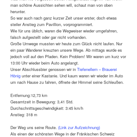
man schöne Aussichten sehen will, schaut man von oben
herunter.
So war auch nach ganz kurzer Zeit unser erster, doch etwas
steiler Anstieg zum Pavillion, vorprogrammiert.
Wie für uns üblich, waren die Wegweiser wieder umgefahren,
falsch aufgestellt oder gar nicht vorhanden.
Große Umwege mussten wir heute zum Glück nicht laufen. Nur
ein paar Wanderer kreuzten unsere Wege. Ab mittags wurde es
jedoch voll auf den Pfaden. Kein Problem! Wir waren um kurz vor
13:00 Uhr wieder beim Auto angelangt.
Unser Abschlussbier genossen wir in
Tiefenellern – Brauerei
Hönig
unter einer Kastanie. Und kaum waren wir wieder im Auto
um nach Hause zu fahren, öffnete der Himmel seine Schleußen.
Entfernung:12,73 km
Gesamtzeit in Bewegung: 3,41 Std.
Durchschnittsgeschwindigkeit: 3:45 km/h
Anstieg: 318 m
Der Weg uns seine Route.
(Link zur Aufzeichnung)
Als einen der schönsten Wege in der Fränkischen Schweiz