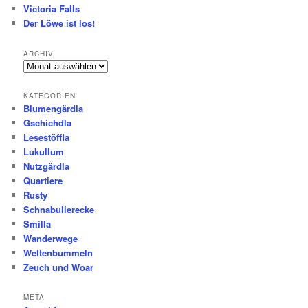
Victoria Falls
n
Der Löwe ist los!
ARCHIV
Archiv
KATEGORIEN
Blumengärdla
Gschichdla
Lesestöffla
Lukullum
Nutzgärdla
Quartiere
Rusty
Schnabulierecke
Smilla
Wanderwege
Weltenbummeln
Zeuch und Woar
META