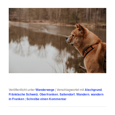
Veröffentlicht unter
Wanderwege
|
Verschlagwortet mit
Aischgrund
,
Fränkische Schweiz
,
Oberfranken
,
Saltendorf
,
Wandern
,
wandern
in Franken
|
Schreibe einen Kommentar