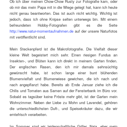
Ob ich über meinen Chow-Chow Rusty zur Fotografie kam, oder
ob mir das mein Papa mit in die Wiege gelegt hat, kann ich heute
nicht genau beantworten. Das ist auch nicht wichtig. Wichtig ist
jedoch, dass ich ohne Knipse selten unterwegs bin. Mit einem
befreundeten Hobby-Fotografen gibt es die Seite
http://www.natur-momentaufnahmen.de
auf der unsere Naturfotos
mit veröffentlicht sind.
Mein Steckenpferd ist die Makrofotografie. Die Vielfalt dieser
kleine Welt begeistert mich sehr. Einen riesigen Fundus an
Insekten-, und Blüten kann ich direkt in meinem Garten finden.
Der englischen Rasen, den ich mir damals sehnsüchtig
gewünscht habe, ist schon lange einer bunt blühenden
Blumenvielfalt und Blumenwiese gewichen, die ich nach und
nach angepflanzt habe. Bereits ab Ende Januar ziehe ich die
Chilis und Tomaten aus Samen auf der Fensterbank im Büro vor.
Sobald es tagsüber keine Fröste mehr gibt, ist der Garten mein
Wohnzimmer. Neben der Liebe zu Mohn und Lavendel, gehören
die unterschiedlichsten Duft-, und Speisekräuter dazu, die wir
erntefrisch verarbeiten.
Im Sommer sind wir leidenschaftliche Griller. Naja, eher mein