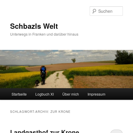
Zum
Zum
primären
sekundären
Such
Inhalt
Inhalt
springen
springen
Schbazls Welt
Unterwegs in Franken und darüber hinaus
Hauptmenü
Startseite
Logbuch XI
Über mich
Impressum
SCHLAGWORT-ARCHIV:
ZUR KRONE
Landgasthof zur Krone