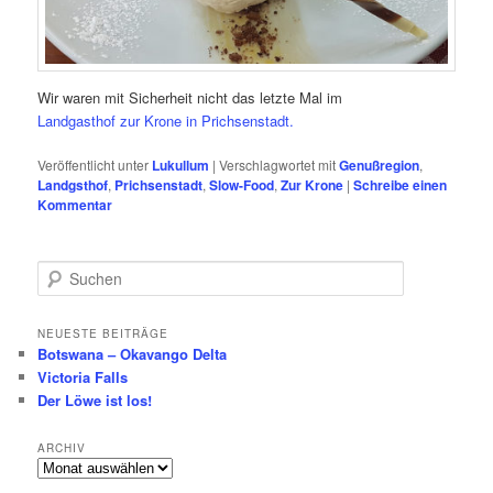
Wir waren mit Sicherheit nicht das letzte Mal im
Landgasthof zur Krone in Prichsenstadt.
Veröffentlicht unter
Lukullum
|
Verschlagwortet mit
Genußregion
,
Landgsthof
,
Prichsenstadt
,
Slow-Food
,
Zur Krone
|
Schreibe einen
Kommentar
S
u
c
h
NEUESTE BEITRÄGE
Botswana – Okavango Delta
e
Victoria Falls
n
Der Löwe ist los!
ARCHIV
Archiv