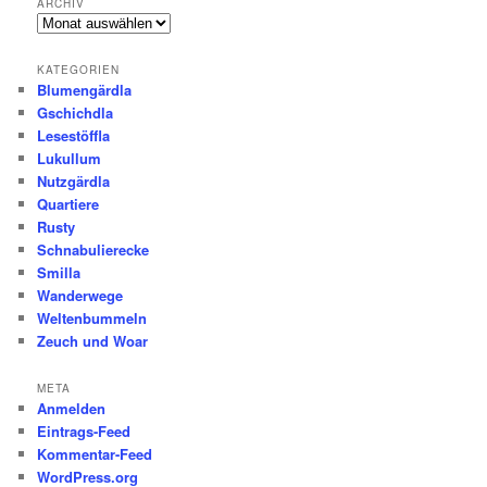
ARCHIV
Archiv
KATEGORIEN
Blumengärdla
Gschichdla
Lesestöffla
Lukullum
Nutzgärdla
Quartiere
Rusty
Schnabulierecke
Smilla
Wanderwege
Weltenbummeln
Zeuch und Woar
META
Anmelden
Eintrags-Feed
Kommentar-Feed
WordPress.org