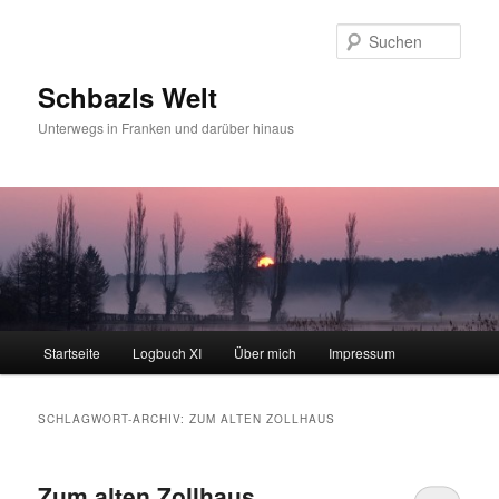
Zum
Zum
primären
sekundären
Such
Inhalt
Inhalt
springen
springen
Schbazls Welt
Unterwegs in Franken und darüber hinaus
Hauptmenü
Startseite
Logbuch XI
Über mich
Impressum
SCHLAGWORT-ARCHIV:
ZUM ALTEN ZOLLHAUS
Zum alten Zollhaus