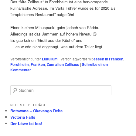
Das “Alte Zollhaus” in Forchheim ist eine hervorragende
kulinarische Adresse. Im Varta Führer wurde es für 2020 als
“empfohlenes Restaurant” aufgeführt.
Einen kleinen Minuspunkt gabs jedoch von Pädda.
Allerdings ist das Jammern auf hohem Niveau 😉
Es gab keinen “Gruß aus der Küche” und
… es wurde nicht angesagt, was auf dem Teller liegt.
Veröffentlicht unter
Lukullum
|
Verschlagwortet mit
essen in Franken
,
Forchheim
,
Franken
,
Zum alten Zollhaus
|
Schreibe einen
Kommentar
S
u
c
h
NEUESTE BEITRÄGE
Botswana – Okavango Delta
e
Victoria Falls
n
Der Löwe ist los!