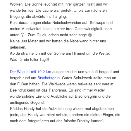
Wolken. Die Sonne leuchtet mit ihrer ganzen Kraft und wir
wanderten los. Die Laune war perfekt … bis zur nächsten
Biegung, die abwärts ins Tal ging.
Kurz darauf zogen dicke Nebelschwanden auf. Schwups und
meine Mundwinkel fielen in einer irren Geschwindigkeit nach
unten 🙁 . Zum Glück jedoch nicht sehr lange 🙂
Keine 300 Meter und wir hatten die Nebelwand hinter uns
gelassen.
Ab da strahlte ich mit der Sonne am Himmel um die Wette.
Was für ein toller Tag!!!
Der Weg ist mit 10,2 km
ausgeschildert und verläuft bergauf und
bergab rund um
Bischofsgrün.
Gutes Schuhwerk sollte man an
den Füßen haben. Die Waldwege waren teilweise sehr vereist.
Beeindruckend ist das Panorama. Es sind immer wieder
wunderschöne Ein- und Ausblicke auf Bischofsgrün und die
umliegende Gegend.
Päddas Handy hat die Aufzeichnung wieder mal abgebrochen
(nein, das Handy war nicht schuld, sondern die dicken Finger, die
nach dem fotografieren auf das falsche Display kamen).