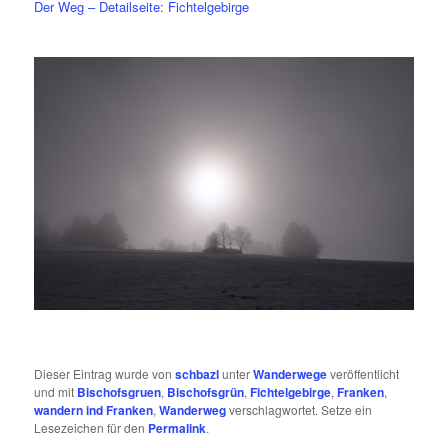
Der Weg – Detailseite: Fichtelgebirge
Dieser Eintrag wurde von
schbazl
unter
Wanderwege
veröffentlicht
und mit
Bischofsgruen
,
Bischofsgrün
,
Fichtelgebirge
,
Franken
,
wandern ind Franken
,
Wanderweg
verschlagwortet. Setze ein
Lesezeichen für den
Permalink
.