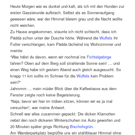
Heute Morgen war es dunkel und kalt, als ich mit den Hunden zur
ersten Gassierunde aufbrach. Selbst als es Sonnenaufgang
gewesen wäre, war der Himmel bleiern grau und die Nacht wollte
nicht weichen.
Zu Hause angekommen, staunte ich nicht schlecht, dass ich
Pädda schon unter der Dusche hörte. Während die
Wuffels
ihr
Futter verschlangen, kam Pädda lächelnd ins Wohnzimmer und
meinte:
“Was hälst du davon, wenn wir nochmal ins
Fichtelgebirge
fahren? Oben auf dem Berg soll strahlende Sonne sein! … und
einen Weg habe ich gestern Abend auch gleich ausgesucht. So
knapp 11 km sollte im Schnee für die
Wuffels
kein Problem
sein?”
Jahmmm … mein müder Blick über die Kaffeetasse aus dem
Fenster zeigte noch keine Begeisterung.
“Naja, bevor wir hier im trüben sitzen, können wir es ja mal
versuchen”, war meine Antwort.
Schnell war alles zusammen gepackt. Die dicken Klamotten
nebst den noch dickeren Winterschuhen ins Auto geworfen und
20 Minuten später gings Richtung
Bischofsgrün
.
Am Wanderparkplatz begrüßte uns ein stahlblauer Himmel ohne