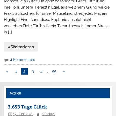
Mensch “ein Guter”.Ein ganz besonders “Guter” ist für sie,
ihre Toni, unsere Tierärztin.Egal, aus welchem Grund wir die
Praxis aufsuchen, für unser Mäusekind ist es jedes Mal ein
Highlight.Einer kann diese Euphorie absolut nicht
verstehen.Fiete.Für ihn ist ein Tierarztbesuch immer Stress
in […]
» Weiterlesen
4 Kommentare
«
1
2
3
4
…
55
»
Aktuell
3.653 Tage Glück
17. Juni 2025
schbazl