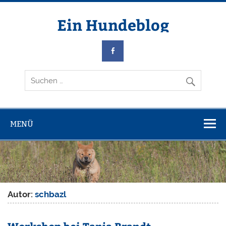
Zum
Inhalt
springen
Ein Hundeblog
über meine Hunde
MENÜ
Autor:
schbazl