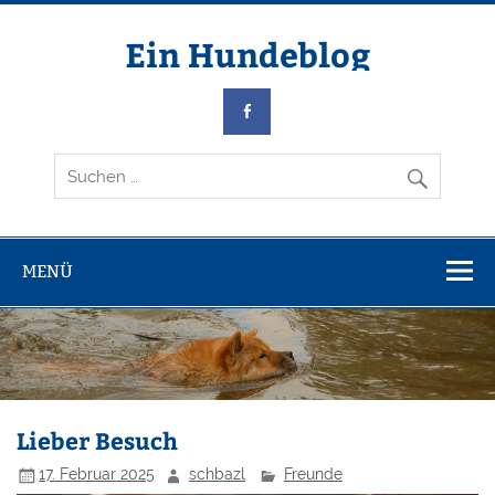
Zum
Inhalt
springen
Ein Hundeblog
über meine Hunde
MENÜ
Lieber Besuch
17. Februar 2025
schbazl
Freunde