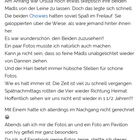
Am Anfang war Ursula noch etwas skeptisch ihre beiden
Mädls von der Leine zu lassen. Doch das legte sich schnell.
Die beiden
Chowies
hatten soviel Spaß im Freilauf. Sie
galoppierten über die Wiese, als wäre jemand hinter ihnen
her.
Es war wunderschön, den Beiden zuzusehen!!
Ein paar Fotos musste ich natürlich auch machen.
Kann ja nicht sein, dass so feine Mädls unabgelichtet wieder
von Dannen ziehen.
Und der Hain bietet immer hübsche Stellen für schöne
Fotos.
Wie es halt immer ist: Die Zeit ist viel zu schnell vergangen.
Spätnachmittags rollten die Vier wieder Richtung Heimat.
Hoffentlich sehen wir uns nicht erst wieder in 1 1/2 Jahren!!!
Mit Einem hatte ich allerdings im Nachgang nicht gerechnet
😀
Abends sah ich mir die Fotos an und ein Foto am Pavillon
von Ivy gefiel mir ganz besonders.
Da ich auf Facebook gerne Fotos zeige, stellte ich dieses