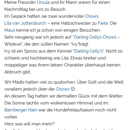
Meine Freundin
Ursula
und ihr Mann waren für einen
Nachmittag bei uns zu Besuch.
Im Gepäck hatten sie zwei wundervolle
Chows
.
Lila van Juttersburch
– eine Halbschwester zu
Fiete.
Die
Maus
kenne ich ja schon von einigen Besuchen.
Sehr neugierig war ich jedoch auf “
Darling Cellys Chows
–
Wildeve”, die den süßen Namen “Ivy”trägt.
Ivy ist ein Spross aus dem Kennel
“Darling Celly’s”
. Nicht so
schlank und hochbeinig wie Lila. Etwas breiter und
moppeliger was ihrem lieben Charakter überhaupt keinen
Abbruch gibt.
Wir Mädls hatten viel zu quatschen. Über Gott und die Welt,
vorallem jedoch über die
Chows
🙂 .
An diesem Tag hatten wir dermaßen Glück mit dem Wetter.
Die Sonne lachte vom wolkenlosen Himmel und im
Bamberger
Hain
war die Hundefreilaufsaison noch nicht
vorbei.
Herz was will man mehr?