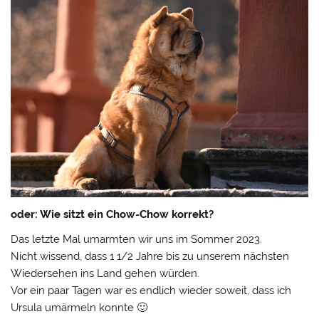
oder: Wie sitzt ein Chow-Chow korrekt?
Das letzte Mal umarmten wir uns im Sommer 2023.
Nicht wissend, dass 1 1/2 Jahre bis zu unserem nächsten
Wiedersehen ins Land gehen würden.
Vor ein paar Tagen war es endlich wieder soweit, dass ich
Ursula umärmeln konnte 🙂