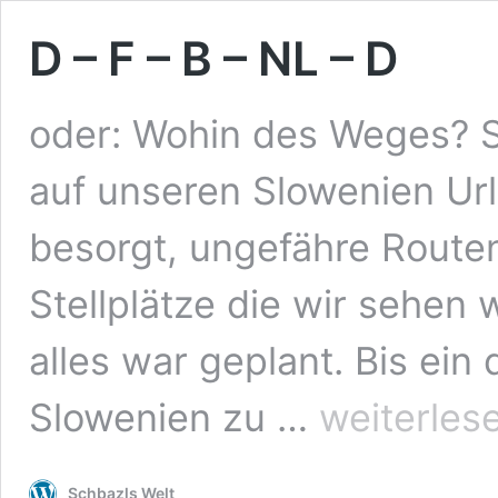
D – F – B – NL – D
oder: Wohin des Weges? S
auf unseren Slowenien Ur
besorgt, ungefähre Routen
Stellplätze die wir sehen 
alles war geplant. Bis ei
D
Slowenien zu …
weiterles
–
F
–
Schbazls Welt
B